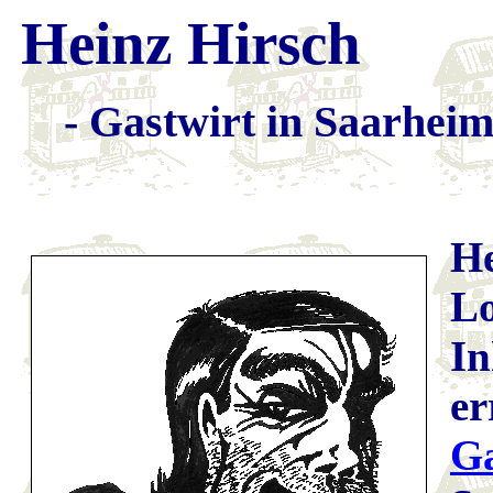
Heinz Hirsch
- Gastwirt in Saarheim
He
Lo
In
er
Ga