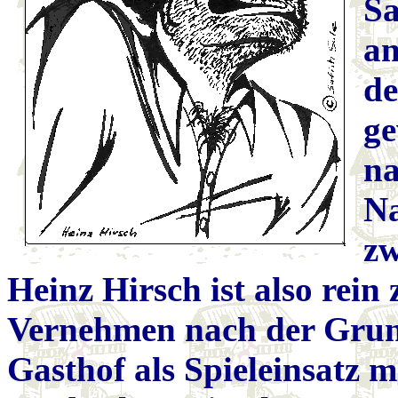
Sa
an
de
ge
na
N
zw
Heinz Hirsch ist also rein 
Vernehmen nach der Grun
Gasthof als Spieleinsatz m