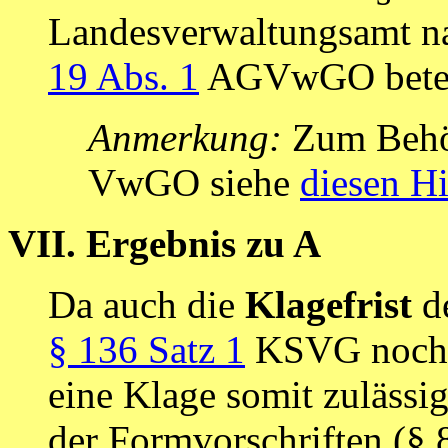
Landesverwaltungsamt n
19 Abs. 1
AGVwGO beteil
Anmerkung:
Zum Behör
VwGO siehe
diesen H
VII. Ergebnis zu A
Da auch die
Klagefrist
de
§ 136 Satz 1
KSVG noch n
eine Klage somit zulässi
der Formvorschriften (§