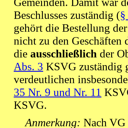
Gemeinden. Damit war de
Beschlusses zuständig (
§
gehört die Bestellung de
nicht zu den Geschäften 
die
ausschließlich
der Ob
Abs. 3
KSVG zuständig g
verdeutlichen insbesond
35 Nr. 9 und Nr. 11
KSVG
KSVG.
Anmerkung:
Nach VG S