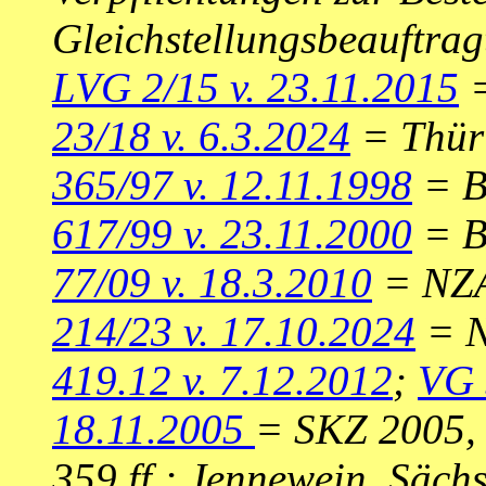
Gleichstellungsbeauftra
LVG 2/15 v. 23.11.2015
=
23/18 v. 6.3.2024
= ThürV
365/97 v. 12.11.1998
= B
617/99 v. 23.11.2000
= B
77/09 v. 18.3.2010
= NZA
214/23 v. 17.10.2024
= N
419.12 v. 7.12.2012
;
VG 
18.11.2005
= SKZ 2005, 
359 ff.; Jennewein, Sächs