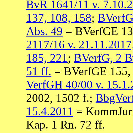
BvR 1641/11 v. 7.10.2
137, 108, 158
;
BVerfG,
Abs. 49
=
B
V
e
r
fGE 13
2117/16 v. 21.11.2017
185, 221
;
BVerfG, 2 B
51 ff.
= BVerfGE 155, 
VerfGH 40/00 v. 15.1.2
2002, 1502 f.;
BbgVer
15.4.2011
= KommJur 2
Kap. 1 Rn. 72 ff.